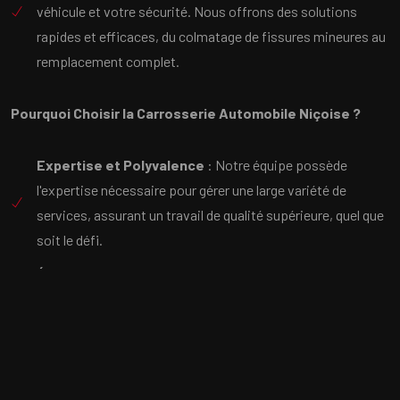
véhicule et votre sécurité. Nous offrons des solutions
rapides et efficaces, du colmatage de fissures mineures au
remplacement complet.
Pourquoi Choisir la Carrosserie Automobile Niçoise ?
Expertise et Polyvalence
: Notre équipe possède
l'expertise nécessaire pour gérer une large variété de
services, assurant un travail de qualité supérieure, quel que
soit le défi.
Équipements à la Pointe de la Technologie
: Nous
investissons dans les technologies les plus avancées pour
fournir des services efficaces et durables.
Engagement envers la Satisfaction du Client
: Votre
satisfaction est notre priorité absolue. Nous nous